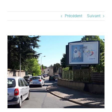
Précédent
Suivant
Voir
l'image
agrandie