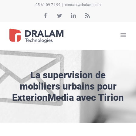
Passer
05 61 09 71 99
|
contact@dralam.com
au
Facebook
Twitter
LinkedIn
Rss
contenu
La supervision de
mobiliers urbains pour
ExterionMedia avec Tirion