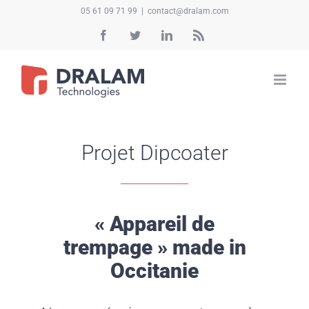
Passer
05 61 09 71 99
|
contact@dralam.com
au
Facebook
Twitter
LinkedIn
Rss
contenu
Projet Dipcoater
« Appareil de
trempage » made in
Occitanie