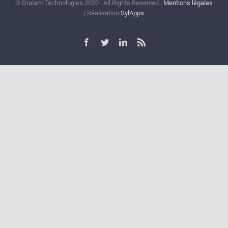
© Dralam Technologies 2020 | All Rights Reserved |
Mentions légales
| Réalisation
SylApps
Facebook
Twitter
LinkedIn
Rss