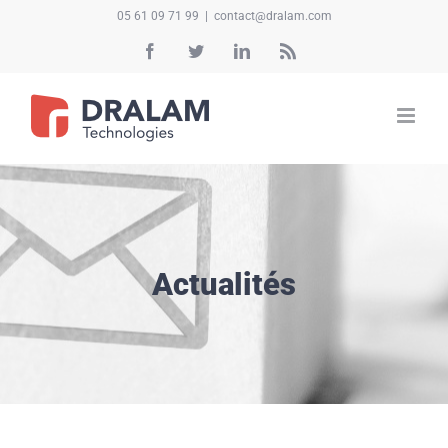
Passer
05 61 09 71 99
|
contact@dralam.com
au
Facebook
Twitter
LinkedIn
Rss
contenu
Actualités