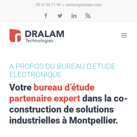
Passer
05 61 09 71 99
|
contact@dralam.com
au
Facebook
Twitter
LinkedIn
Rss
contenu
A PROPOS DU BUREAU D’ETUDE
ELECTRONIQUE
Votre
bureau d’étude
partenaire expert
dans la co-
construction de solutions
industrielles à Montpellier.