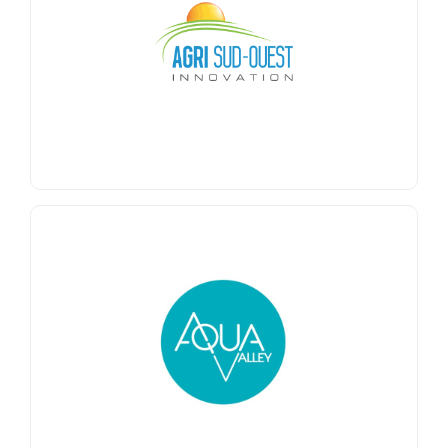
Depuis sa création en 2007, Agri-Sud-Ouest est
Pôle de compétitivité leader au plan national
le
Recherche/
en agriculture et agroalimentaire en
Formation / Entreprise.
En savoir +
AQUA-VALLEY
L’association Aqua-Valley réunit des entreprises
travaillant sur la thématique des technologies
membranes et capteurs appliquées au domaine
de l’eau.
En savoir +