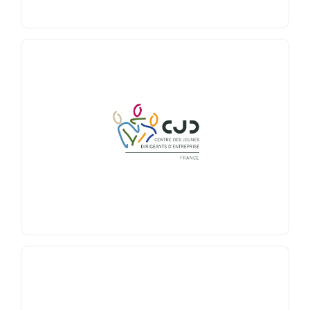
CENTRE DES JEUNES DIRIGEANTS
Le Centre des Jeunes Dirigeants rassemble des
chefs d’entreprises et des cadres dirigeants
animés par la conviction que l’économie doit être
au service de l’homme.
En savoir +
COMPÉTENCES PLUS