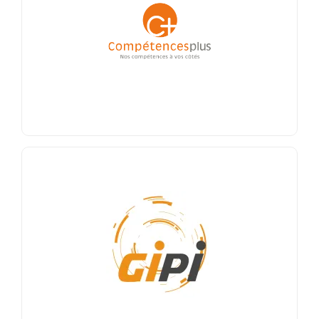
En temps que groupement d’employeurs,
Compétences Plus mutualise des compétences
spécifiques au sein d’entreprises adhérentes.
Jean-Yves Lelandais en est le président.
En savoir +
GIPI
Important Club d’Entreprises Toulousain, acteur
du développement économique régional et
créateur de liens. Marie-Armelle Bories en est la
présidente.
En savoir +