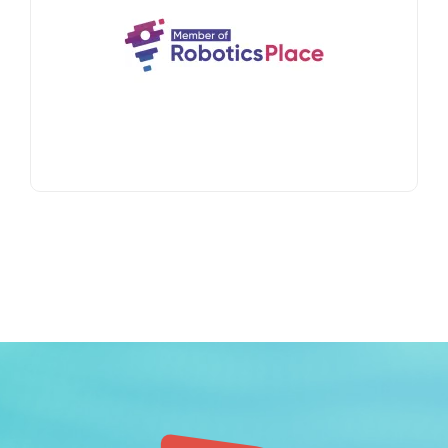
stimuler les projets de recherche et
développements collaboratifs mettant en œuvre
les nouvelles technologies issues de la
recherche.
En savoir +