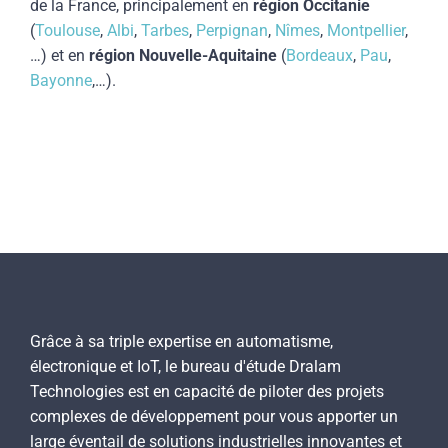
de la France, principalement en
région Occitanie
(
Toulouse
,
Albi
,
Tarbes
,
Perpignan
,
Nîmes
,
Montpellier
,
…) et en
région Nouvelle-Aquitaine
(
Bordeaux
,
Pau
,
Bayonne
,…).
Grâce à sa triple expertise en automatisme,
électronique et IoT, le bureau d'étude Dralam
Technologies est en capacité de piloter des projets
complexes de développement pour vous apporter un
large éventail de solutions industrielles innovantes et